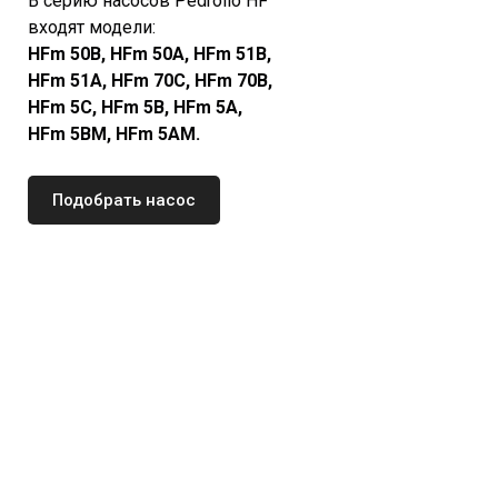
В серию насосов Pedrollo HF
входят модели:
HFm 50B, HFm 50A, HFm 51B,
HFm 51A, HFm 70C, HFm 70B,
HFm 5C, HFm 5B, HFm 5A,
HFm 5BM, HFm 5AM.
Подобрать насос