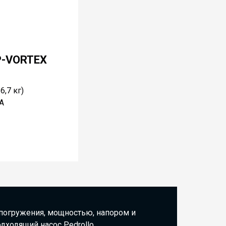
OP-VORTEX
6,7 кг)
A
 погружения, мощностью, напором и
дходящий насос Pedrollo.