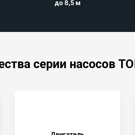
до 8,5 м
ества
серии насосов T
Двигатель