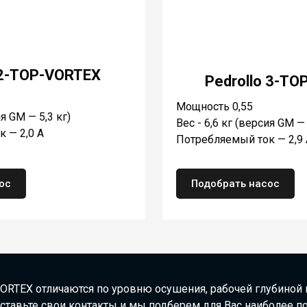
 2-TOP-VORTEX
Pedrollo 3-T
Мощность 0,55
ия GM — 5,3 кг)
Вес - 6,6 кг (версия GM — 
 — 2,0 A
Потребляемый ток — 2,9 
ос
Подобрать насос
ORTEX
отличаются по уровню осушения, рабочей глубиной
тавьте свои контакты и мы подберем для Вас наиболее по