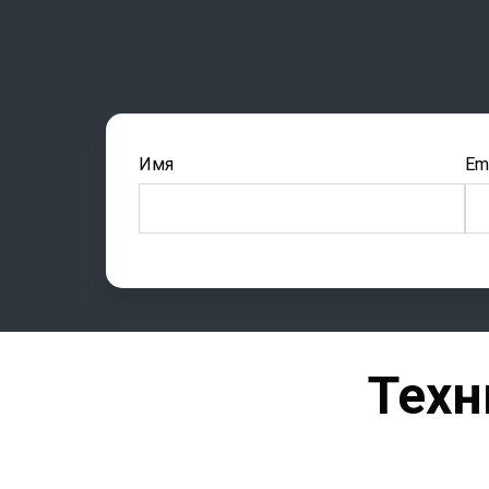
Имя
Ema
Техн