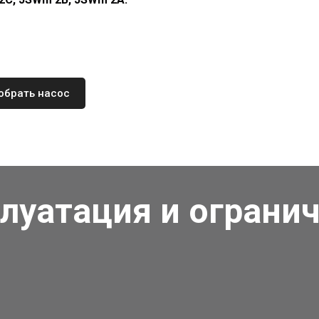
обрать насос
луатация и ограни