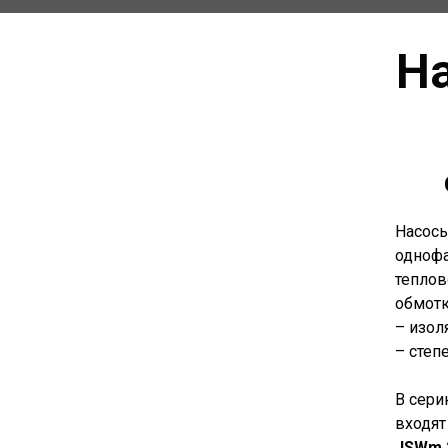
На
Насосы
однофа
теплов
обмотк
– изол
– степ
В сери
входят
JSWm 