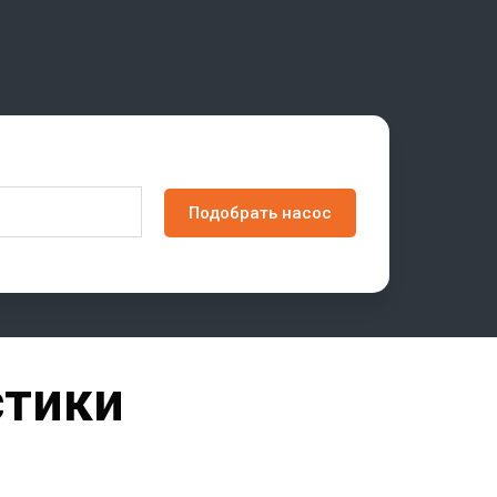
Подобрать насос
стики