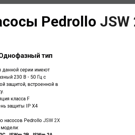
сосы Pedrollo
JSW 
Однофазный тип
 данной серии имеют
зный 230 В - 50 Гц с
ой защитой, встроенной в
у.
яция класса F
ень защиты IP X4
ю насосов Pedrollo
JSW 2X
 модели:
2C, JSWm 2B, JSWm 2A.